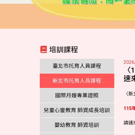
培訓課程
2026
臺北市托育人員課程
〈
速來
新北市托育人員課程
〈
新
國際月嫂專業證照
115
兒童心靈教育 師資成長培訓
請速來
嬰幼教育 師資培訓