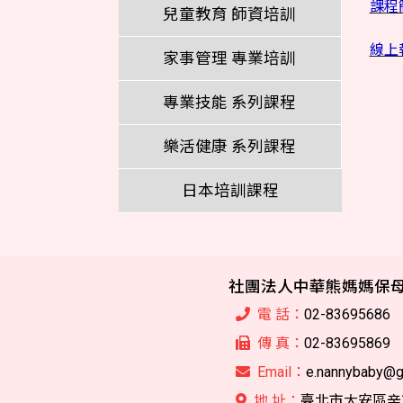
課程
兒童教育 師資培訓
線上
家事管理 專業培訓
專業技能 系列課程
樂活健康 系列課程
日本培訓課程
社團法人中華熊媽媽保
電 話：
02-83695686
傳 真：
02-83695869
Email：
e.nannybaby@g
地 址：
臺北市大安區辛