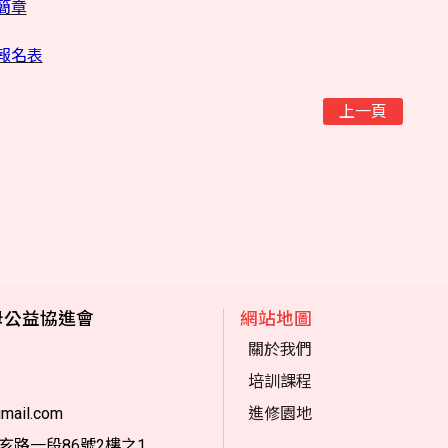
簡章
報名表
上一頁
母公益協進會
網站地圖
關於我們
培訓課程
mail.com
進修園地
亥路一段86號2樓之1