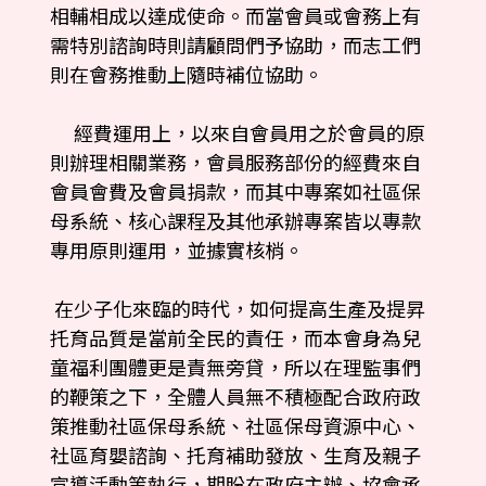
相輔相成以達成使命。而當會員或會務上有
需特別諮詢時則請顧問們予協助，而志工們
則在會務推動上隨時補位協助。
經費運用上，以來自會員用之於會員的原
則辦理相關業務，會員服務部份的經費來自
會員會費及會員捐款，而其中專案如社區保
母系統、核心課程及其他承辦專案皆以專款
專用原則運用，並據實核梢。
在少子化來臨的時代，如何提高生產及提昇
托育品質是當前全民的責任，而本會身為兒
童福利團體更是責無旁貸，所以在理監事們
的鞭策之下，全體人員無不積極配合政府政
策推動社區保母系統、社區保母資源中心、
社區育嬰諮詢、托育補助發放、生育及親子
宣導活動等執行，期盼在政府主辦、協會承