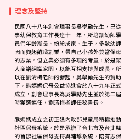
理念及堅持
民國八十八年創會理事長吳學勵先生，己從
事幼保教育工作長逹十一年，所培訓幼師學
員們年齡漸長、紛紛成家、生子，多數幼師
因而興起離職創業，帶自己小孩外兼當保母
的志業。但立業必須有多項的考量，於是眾
人商議組織家園，以能互相支持與成長，所
以在劉清梅老師的發起，吳學勵先生的贊助
下，熊媽媽保母公益協進會於八十九年正式
成立，創會理事長為吳學勵先生並於第二屆
時獲選連任，劉清梅老師任秘書長。
熊媽媽成立之初正逢內政部兒童局積極推動
社區保母系統，於是承辦了台北市及台北縣
的首辦社區保母支持與輔導系統，陪有志保